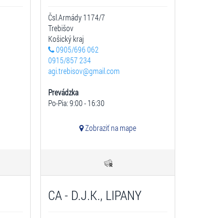
Čsl.Armády 1174/7
Trebišov
Košický kraj
0905/696 062
0915/857 234
agi.trebisov@gmail.com
Prevádzka
Po-Pia: 9:00 - 16:30
Zobraziť na mape
CA - D.J.K., LIPANY