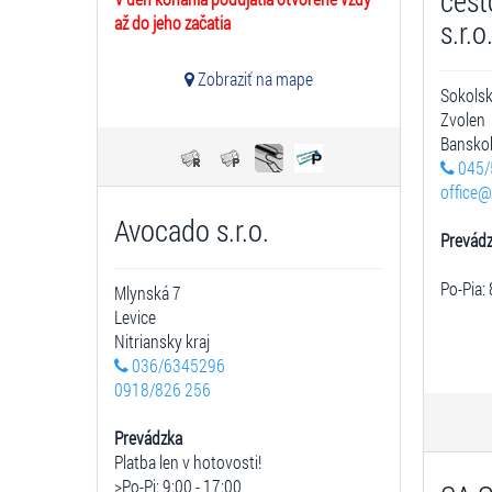
cest
až do jeho začatia
s.r.o
Zobraziť na mape
Sokols
Zvolen
Banskob
045/
office@
Avocado s.r.o.
Prevád
Po-Pia: 
Mlynská 7
Levice
Nitriansky kraj
036/6345296
0918/826 256
Prevádzka
Platba len v hotovosti!
>Po-Pi: 9:00 - 17:00