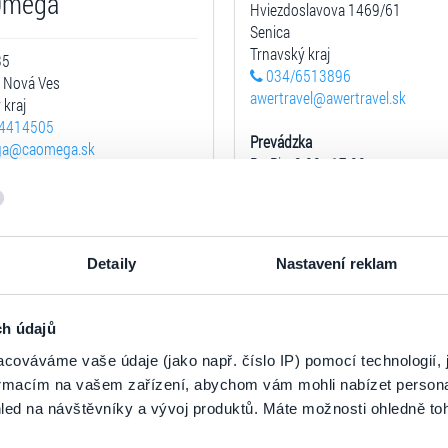
Omega
Hviezdoslavova 1469/61
Senica
Trnavský kraj
35
034/6513896
 Nová Ves
awertravel@awertravel.sk
 kraj
4414505
Prevádzka
ga@caomega.sk
Po-Pia: 8:00 - 17:00
1.5. - 30.9. otvorené aj So: 8:00 -
zka
9:00 - 16:30
Zobraziť na mape
Detaily
Nastavení reklam
Zobraziť na mape
ch údajů
cováváme vaše údaje (jako např. číslo IP) pomocí technologií, 
CK Eurotour Svidní
formacím na vašem zařízení, abychom vám mohli nabízet person
urotour, s.r.o.
led na návštěvníky a vývoj produktů. Máte možnosti ohledně to
Bardejovská 220