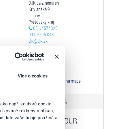
DJK ca-zmenáreň
Krivianská 9
Lipany
Prešovský kraj
051/4574325
0910/796 048
djk@djk.sk
 12:00
Prevádzka
Po-Pia: 8:00 - 16:00
So: 8:00 - 12:00
Více o cookies
Zobraziť na mape
jako např. souborů cookie
k
alizované reklamy a obsah,
ho, kdo vaše údaje používá a
CK ORAVA TOUR