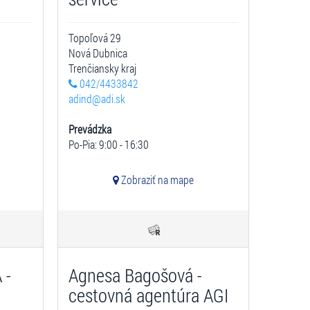
Topoľová 29
Nová Dubnica
Trenčiansky kraj
042/4433842
adind@adi.sk
Prevádzka
Po-Pia: 9:00 - 16:30
Zobraziť na mape
 -
Agnesa Bagošová -
cestovná agentúra AGI