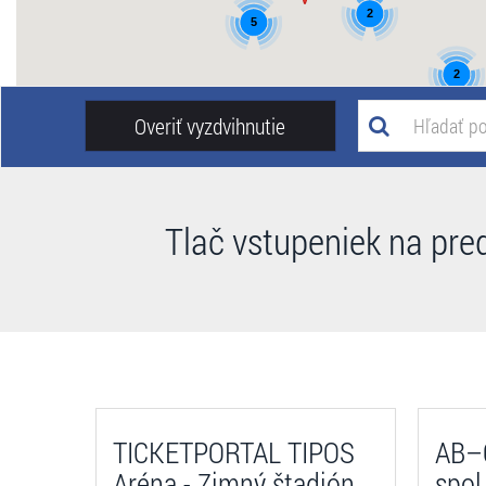
2
5
2
Overiť vyzdvihnutie
Tlač vstupeniek na pre
TICKETPORTAL TIPOS
AB–C
Aréna - Zimný štadión
spol.