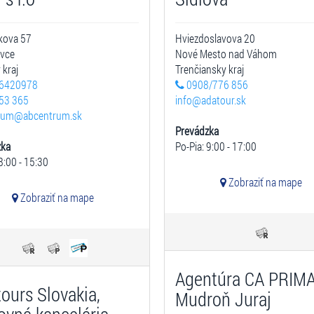
kova 57
Hviezdoslavova 20
ovce
Nové Mesto nad Váhom
 kraj
Trenčiansky kraj
6420978
0908/776 856
53 365
info@adatour.sk
rum@abcentrum.sk
Prevádzka
zka
Po-Pia: 9:00 - 17:00
8:00 - 15:30
Zobraziť na mape
Zobraziť na mape
Agentúra CA PRIMA
tours Slovakia,
Mudroň Juraj