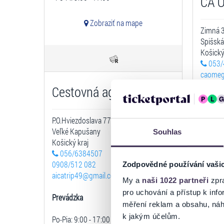
CA 
Zobraziť na mape
Zimná 
Spišská
Košický
053/
caome
Cestovná agentúra TRIP
Prevád
Po-Pia: 
P.O.Hviezdoslava 77
Veľké Kapušany
Souhlas
Košický kraj
056/6384507
0908/512 082
Zodpovědné používání vaši
aicatrip49@gmail.com
My a
naši 1022 partneři
zpra
pro uchování a přístup k in
Prevádzka
CK E
měření reklam a obsahu, náh
k jakým účelům.
Po-Pia: 9:00 - 17:00