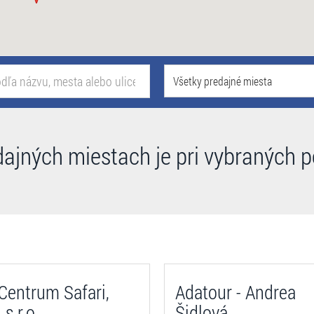
Všetky predajné miesta
dajných miestach je pri vybraných 
entrum Safari,
Adatour - Andrea
 s r.o
Šidlová