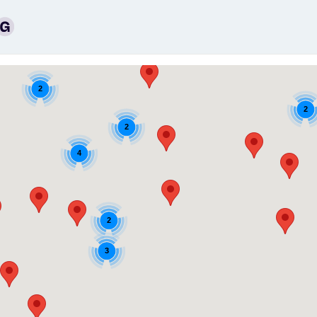
2
2
2
4
2
3