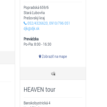
Popradská 659/6
Stará Ľubovňa
Prešovský kraj
052/4326620, 0910/796 051
djk@djk.sk
Prevádzka
Po-Pia: 8:00 - 16:30
Zobraziť na mape
HEAVEN tour
Banskobystrická 4