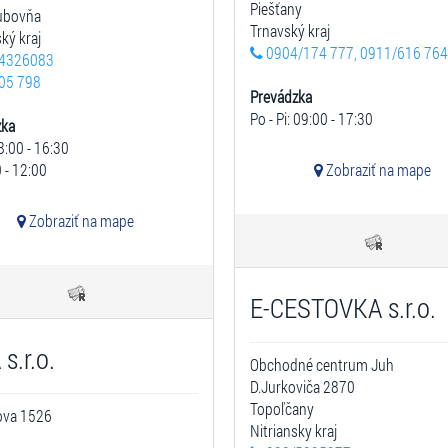
Piešťany
Ľubovňa
Trnavský kraj
ký kraj
0904/174 777, 0911/616 764
4326083
05 798
Prevádzka
Po - Pi: 09:00 - 17:30
zka
8:00 - 16:30
 - 12:00
Zobraziť na mape
Zobraziť na mape
E-CESTOVKA s.r.o.
s.r.o.
Obchodné centrum Juh
D.Jurkoviča 2870
Topoľčany
ova 1526
Nitriansky kraj