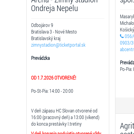
Ondreja Nepelu
Masary
Michal
Odbojárov 9
Košický
Bratislava 3 - Nové Mesto
056/
Bratislavský kraj
0903/3
zimnystadion@ticketportal.sk
abcent
Prevádzka
Prevád
Po-Pia: 
OD 1.7.2026 OTVORENÉ!
Po-St-Pia: 14:00 - 20:00
V deň zápasu HC Slovan otvorené od
16:00 (pracovný deň) a 13:00 (víkend)
Agri
do konca prestávky I.tretiny
V deň konania podujatia otvorené vždy