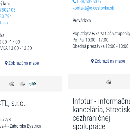
038/5325377
ý kraj
kontakt@e-cestovka.sk
7802106
20 794
Prevádzka
ta.sk
Poplatky:2 €/ks za tlač vstupenk
zka
Po-Pia: 10:00 - 17:00
9:00 - 17:00
Obedná prestávka 12:00 - 13:00
VKA 13:00 - 13:30
Zobraziť na mape
Zobraziť na mape
Infotur - informačn
TL, s.r.o.
kancelária, Stredis
cezhraničnej
ká 2/B
spolupráce
ava 4 - Záhorska Bystrica