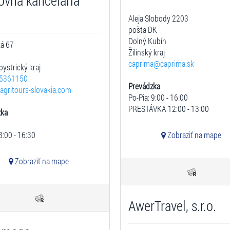
ovná kancelária
.
Aleja Slobody 2203
pošta DK
Dolný Kubín
ká 67
Žilinský kraj
caprima@caprima.sk
ystrický kraj
5361150
Prevádzka
agritours-slovakia.com
Po-Pia: 9:00 - 16:00
PRESTÁVKA 12:00 - 13:00
zka
8:00 - 16:30
Zobraziť na mape
Zobraziť na mape
AwerTravel, s.r.o.