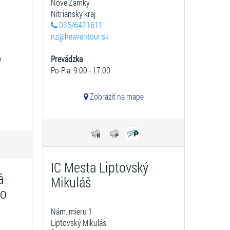
Nové Zámky
Nitriansky kraj
035/6421611
nz@heaventour.sk
y
Prevádzka
Po-Pia: 9:00 - 17:00
Zobraziť na mape
IC Mesta Liptovský
á
Mikuláš
ko
Nám. mieru 1
Liptovský Mikuláš