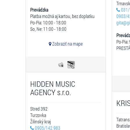
Trnavsk
Prevádzka
031/
Platba možná aj kartou, bez doplatku
0903/4
Po-Pia: 10:00 - 18:00
gita@gi
So, Ne: 11:00 - 18:00
Prevád
Po-Pia: 
Zobraziť na mape
PRESTÁ
HIDDEN MUSIC
AGENCY s.r.o.
KRIS
Stred 392
Turzovka
Tatrans
Žilinský kraj
Bratisl
0905/142 983