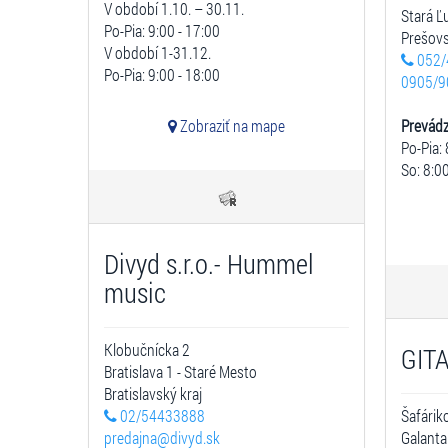
V období 1.10. – 30.11.
Stará 
Po-Pia: 9:00 - 17:00
Prešovs
V období 1-31.12.
052/
Po-Pia: 9:00 - 18:00
0905/9
Zobraziť na mape
Prevád
Po-Pia: 
So: 8:00
Divyd s.r.o.- Hummel
music
Klobučnícka 2
GITA 
Bratislava 1 - Staré Mesto
Bratislavský kraj
02/54433888
Šafárik
predajna@divyd.sk
Galanta